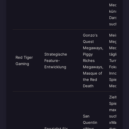
Mechanike
künstleris
Darstellun
suchen.
Gonzo's
Meister de
Quest
Megaways
Megaways,
Mechanik 
Strategische
Piggy
tägliche Sp
Red Tiger
Feature-
Riches
Turniere. S
Gaming
Entwicklung
Megaways,
Fokus auf 
Masque of
Innovation
the Red
Spieler-Bi
Death
Mechanike
Zielt auf e
Spieler ab,
maximale V
San
suchen. Fü
Quentin
xWays und
Spezialist für
xWays,
dynamisch