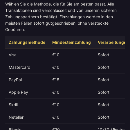
Wählen Sie die Methode, die für Sie am besten passt. Alle
Transaktionen sind verschlüsselt und von unseren sicheren
Zahlungspartnern bestätigt. Einzahlungen werden in den
meisten Fällen sofort gutgeschrieben, ohne versteckte
Gebühren.
Zahlungsmethode
Mindesteinzahlung
Verarbeitungsze
Visa
€10
Sofort
Mastercard
€10
Sofort
PayPal
€15
Sofort
Apple Pay
€10
Sofort
Skrill
€10
Sofort
Neteller
€10
Sofort
Bitcoin
€20
10-30 Minuten