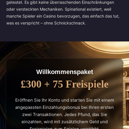
getestet. Es gibt keine überraschenden Einschränkungen
oder versteckten Mechaniken. Spinational existiert, weil
manche Spieler ein Casino bevorzugen, das einfach das tut,
was es verspricht – ohne Schnickschnack.
Willkommenspaket
£300 + 75 Freispiele
Eröffnen Sie Ihr Konto und starten Sie mit einem
angepassten Einzahlungsbonus bei Ihren ersten
zwei Transaktionen. Jedes Pfund, das Sie
einzahlen, wird mit zusätzlichem Geld und
Freispielen zum Spielen verstärkt.