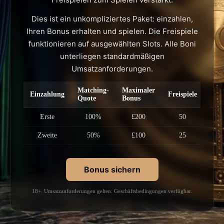
Dies ist ein unkompliziertes Paket: einzahlen,
Ihren Bonus erhalten und spielen. Die Freispiele
funktionieren auf ausgewählten Slots. Alle Boni
unterliegen standardmäßigen
Umsatzanforderungen.
Matching-
Maximaler
Einzahlung
Freispiele
Mind
Quote
Bonus
Erste
100%
£200
50
Zweite
50%
£100
25
Bonus sichern
18+. Umsatzanforderungen gelten. Geschäftsbedingungen verfügbar.