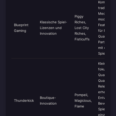
Kombiniert
traditionell
Mechanike
Piggy
modernen
Klassische Spiel-
Riches,
Blueprint
Features. 
Lizenzen und
Lost City
Gaming
für Releas
Innovation
Riches,
Qualität u
Fisticuffs
Partnersch
mit etablie
Spiel-Desi
Kleines Te
fokussiert 
Qualität st
Quantität.
Release er
erhebliche
Pompeii,
Boutique-
Entwicklun
Thunderkick
Magicious,
Innovation
Bevorzugt
Flame
Spielern, d
einzigartig