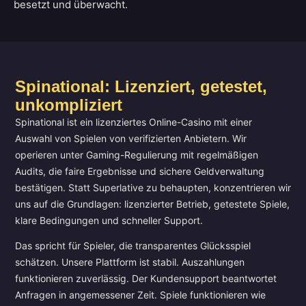
besetzt und überwacht.
Spinational: Lizenziert, getestet,
unkompliziert
Spinational ist ein lizenziertes Online-Casino mit einer
Auswahl von Spielen von verifizierten Anbietern. Wir
operieren unter Gaming-Regulierung mit regelmäßigen
Audits, die faire Ergebnisse und sichere Geldverwaltung
bestätigen. Statt Superlative zu behaupten, konzentrieren wir
uns auf die Grundlagen: lizenzierter Betrieb, getestete Spiele,
klare Bedingungen und schneller Support.
Das spricht für Spieler, die transparentes Glücksspiel
schätzen. Unsere Plattform ist stabil. Auszahlungen
funktionieren zuverlässig. Der Kundensupport beantwortet
Anfragen in angemessener Zeit. Spiele funktionieren wie