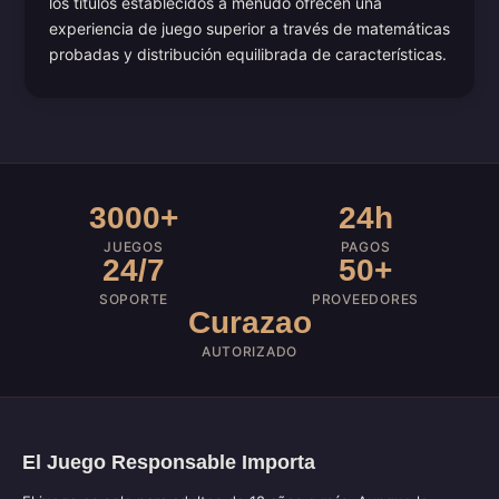
los títulos establecidos a menudo ofrecen una
experiencia de juego superior a través de matemáticas
probadas y distribución equilibrada de características.
3000+
24h
JUEGOS
PAGOS
24/7
50+
SOPORTE
PROVEEDORES
Curazao
AUTORIZADO
El Juego Responsable Importa