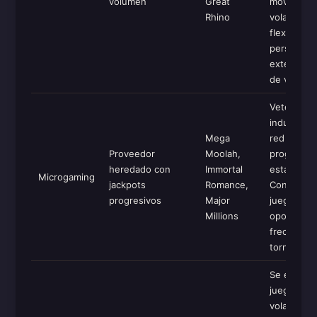
volumen
Great
móvil y ra
Rhino
volatilidad
flexibles. 
personaliz
extensiva 
de variant
Veterano d
industria c
Mega
red de jac
Proveedor
Moolah,
progresiv
heredado con
Immortal
establecid
Microgaming
jackpots
Romance,
Conocido 
progresivos
Major
juego conf
Millions
oportunid
frecuente
torneos.
Se especia
juegos de
volatilidad