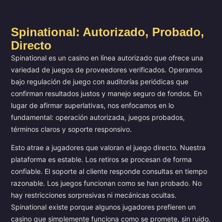
Spinational: Autorizado, Probado,
Directo
Spinational es un casino en línea autorizado que ofrece una
variedad de juegos de proveedores verificados. Operamos
bajo regulación de juego con auditorías periódicas que
confirman resultados justos y manejo seguro de fondos. En
lugar de afirmar superlativas, nos enfocamos en lo
fundamental: operación autorizada, juegos probados,
términos claros y soporte responsivo.
Esto atrae a jugadores que valoran el juego directo. Nuestra
plataforma es estable. Los retiros se procesan de forma
confiable. El soporte al cliente responde consultas en tiempo
razonable. Los juegos funcionan como se han probado. No
hay restricciones sorpresivas ni mecánicas ocultas.
Spinational existe porque algunos jugadores prefieren un
casino que simplemente funciona como se promete, sin ruido.