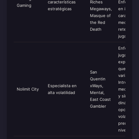
características
Riches
Enfoque f
Gaming
estratégicas
Megaways,
en innovac
Masque of
característ
the Red
mecánicas
Death
retención 
jugadores.
Enfocado 
jugadores
experimen
que busca
San
varianza m
Quentin
Introduce
Especialista en
xWays,
Nolimit City
mecánicas
alta volatilidad
Mental,
y símbolo
East Coast
dinámico. 
Gambler
opciones 
volatilidad
premium h
niveles ex