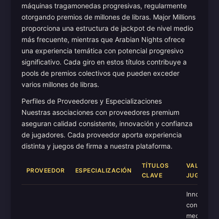
máquinas tragamonedas progresivas, regularmente
otorgando premios de millones de libras. Major Millions
proporciona una estructura de jackpot de nivel medio
más frecuente, mientras que Arabian Nights ofrece
una experiencia temática con potencial progresivo
significativo. Cada giro en estos títulos contribuye a
pools de premios colectivos que pueden exceder
varios millones de libras.
Perfiles de Proveedores y Especializaciones
Nuestras asociaciones con proveedores premium
aseguran calidad consistente, innovación y confianza
de jugadores. Cada proveedor aporta experiencia
distinta y juegos de firma a nuestra plataforma.
TÍTULOS
VALOR PA
PROVEEDOR
ESPECIALIZACIÓN
CLAVE
JUGADOR
Innovador
conocido 
mecánicas