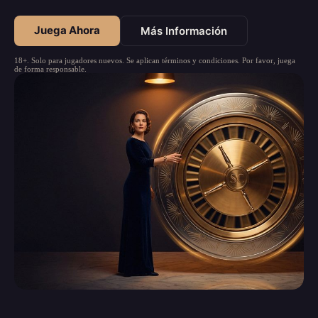
Juega Ahora
Más Información
18+. Solo para jugadores nuevos. Se aplican términos y condiciones. Por favor, juega
de forma responsable.