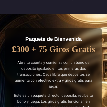
Paquete de Bienvenida
£300 + 75 Giros Gratis
Abre tu cuenta y comienza con un bono de
depósito igualado en tus primeras dos
transacciones. Cada libra que deposites se
aumenta con efectivo extra y giros gratis para
jugar.
Este es un paquete directo: deposita, recibe tu
bono y juega. Los giros gratis funcionan en