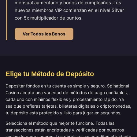
mensual aumentado y bonos de cumpleaños. Los
nuevos miembros VIP comienzan en el nivel Silver
con 5x multiplicador de puntos.
Ver Todos los Bonos
Elige tu Método de Depósito
Depositar fondos en tu cuenta es simple y seguro. Spinational
Casino acepta una variedad de métodos de pago confiables,
cada uno con mínimos flexibles y procesamiento rápido. Ya
sea que prefieras tarjetas, billeteras digitales o criptomonedas,
tu depósito está protegido y listo para jugar en segundos.
Selecciona el método que mejor te funcione. Todas las
transacciones están encriptadas y verificadas por nuestros
socios de pago seguros. Los depósitos se acreditan al instante