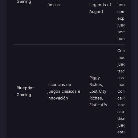
Gaming
únicas
Legends of
herramien
Asgard
completo 
experienci
juego
personaliz
bonos mej
Combina
mecánicas
juegos
tradiciona
Piggy
característ
Licencias de
Riches,
modernas.
Blueprint
juegos clásicos e
Lost City
Conocido 
Gaming
innovación
Riches,
calidad de
Fisticuffs
lanzamient
asociación
diseñador
juegos
establecid