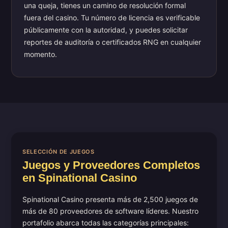
una queja, tienes un camino de resolución formal
fuera del casino. Tu número de licencia es verificable
públicamente con la autoridad, y puedes solicitar
reportes de auditoría o certificados RNG en cualquier
momento.
SELECCIÓN DE JUEGOS
Juegos y Proveedores Completos
en Spinational Casino
Spinational Casino presenta más de 2,500 juegos de
más de 80 proveedores de software líderes. Nuestro
portafolio abarca todas las categorías principales: