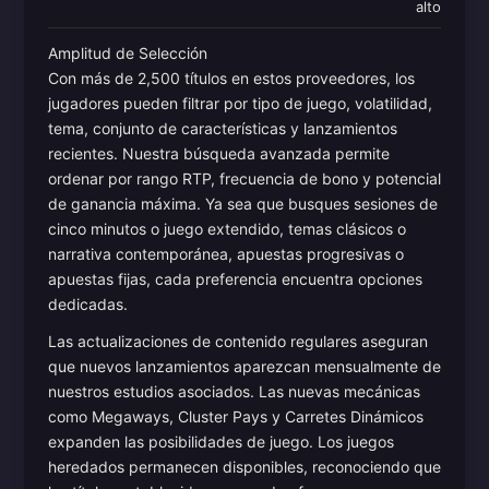
altos.
Amplitud de Selección
Con más de 2,500 títulos en estos proveedores, los
jugadores pueden filtrar por tipo de juego, volatilidad,
tema, conjunto de características y lanzamientos
recientes. Nuestra búsqueda avanzada permite
ordenar por rango RTP, frecuencia de bono y potencial
de ganancia máxima. Ya sea que busques sesiones de
cinco minutos o juego extendido, temas clásicos o
narrativa contemporánea, apuestas progresivas o
apuestas fijas, cada preferencia encuentra opciones
dedicadas.
Las actualizaciones de contenido regulares aseguran
que nuevos lanzamientos aparezcan mensualmente de
nuestros estudios asociados. Las nuevas mecánicas
como Megaways, Cluster Pays y Carretes Dinámicos
expanden las posibilidades de juego. Los juegos
heredados permanecen disponibles, reconociendo que