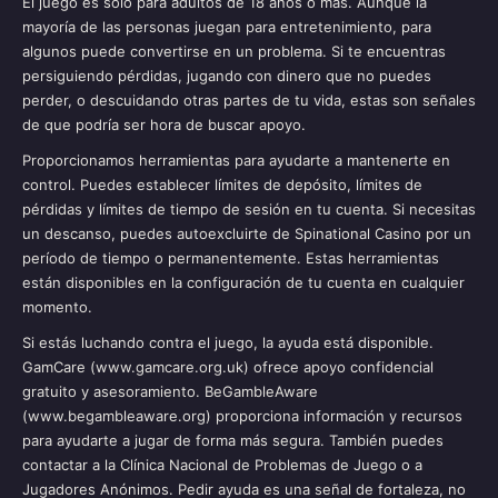
El juego es solo para adultos de 18 años o más. Aunque la
mayoría de las personas juegan para entretenimiento, para
algunos puede convertirse en un problema. Si te encuentras
persiguiendo pérdidas, jugando con dinero que no puedes
perder, o descuidando otras partes de tu vida, estas son señales
de que podría ser hora de buscar apoyo.
Proporcionamos herramientas para ayudarte a mantenerte en
control. Puedes establecer límites de depósito, límites de
pérdidas y límites de tiempo de sesión en tu cuenta. Si necesitas
un descanso, puedes autoexcluirte de Spinational Casino por un
período de tiempo o permanentemente. Estas herramientas
están disponibles en la configuración de tu cuenta en cualquier
momento.
Si estás luchando contra el juego, la ayuda está disponible.
GamCare (www.gamcare.org.uk) ofrece apoyo confidencial
gratuito y asesoramiento. BeGambleAware
(www.begambleaware.org) proporciona información y recursos
para ayudarte a jugar de forma más segura. También puedes
contactar a la Clínica Nacional de Problemas de Juego o a
Jugadores Anónimos. Pedir ayuda es una señal de fortaleza, no