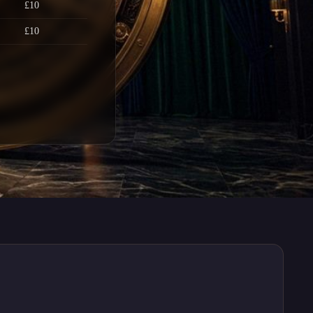
£10
£10