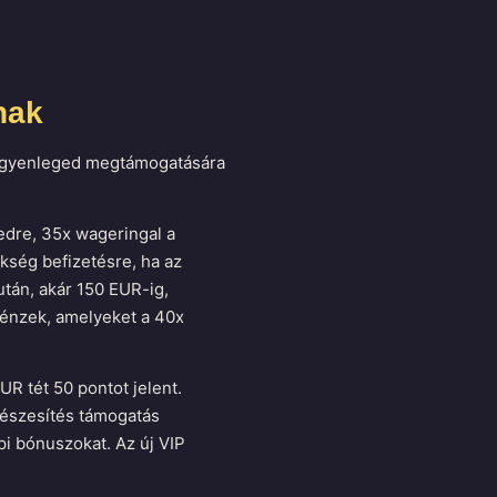
nak
 egyenleged megtámogatására
edre, 35x wageringal a
kség befizetésre, ha az
után, akár 150 EUR-ig,
 pénzek, amelyeket a 40x
R tét 50 pontot jelent.
részesítés támogatás
i bónuszokat. Az új VIP