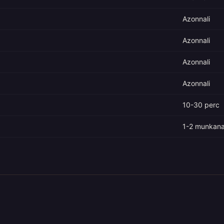
Azonnali
Azonnali
Azonnali
Azonnali
10-30 perc
1-2 munkan