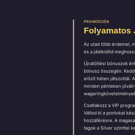
PROMÓCIÓK
Folyamatos 
Az utad több érdemel, 
és a játékidőd meghoss
Újratöltési bónuszok ér
bónusz összegén. Kedden
előző héten játszottál. 
minden pénteken jóváírv
wageringkövetelmények 
Csatlakozz a VIP progra
Váltsd ki a pontokat ké
hozzáférésre. A magasab
tagok a Silver szinttel 