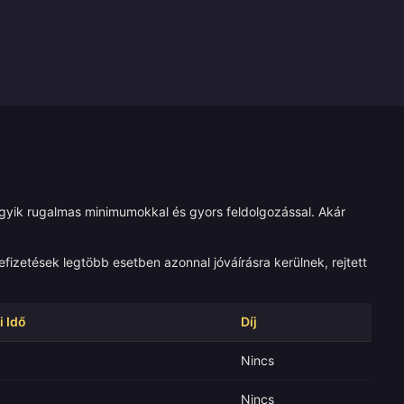
gyik rugalmas minimumokkal és gyors feldolgozással. Akár
efizetések legtöbb esetben azonnal jóváírásra kerülnek, rejtett
i Idő
Díj
Nincs
Nincs