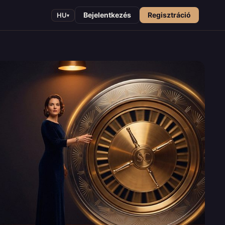
Bejelentkezés
Regisztráció
HU
▾