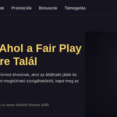
ok
Promóciók
Bónuszok
Támogatás
Ahol a Fair Play
e Talál
ormot élveznek, ahol az átlátható játék és
kot megbízható szolgáltatóktól, kapd meg az
 az összes elérhető bónuszt alább