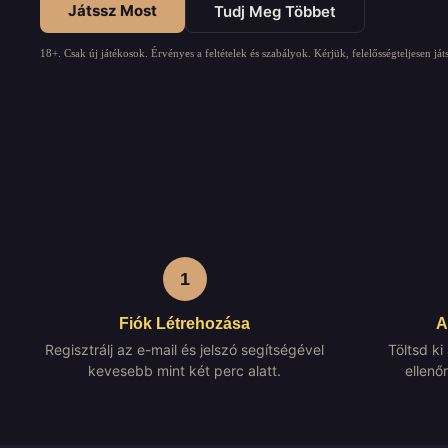
Játssz Most
Tudj Meg Többet
18+. Csak új játékosok. Érvényes a feltételek és szabályok. Kérjük, felelősségteljesen játs
1
Fiók Létrehozása
A
Regisztrálj az e-mail és jelszó segítségével
Töltsd k
kevesebb mint két perc alatt.
ellenő