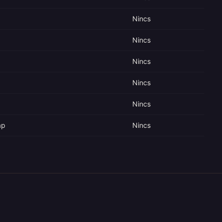
Nincs
Nincs
Nincs
Nincs
Nincs
ap
Nincs