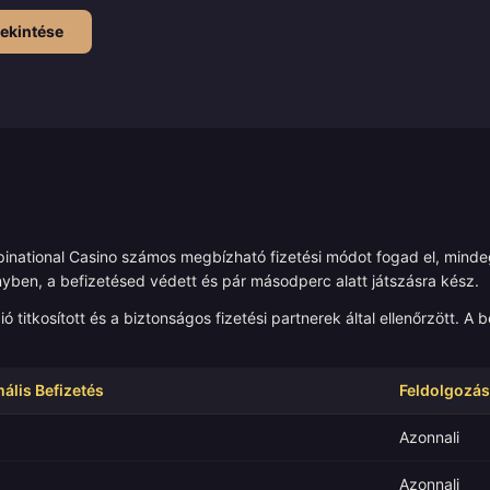
ekintése
pinational Casino számos megbízható fizetési módot fogad el, minde
őnyben, a befizetésed védett és pár másodperc alatt játszásra kész.
itkosított és a biztonságos fizetési partnerek által ellenőrzött. A b
ális Befizetés
Feldolgozás
Azonnali
Azonnali