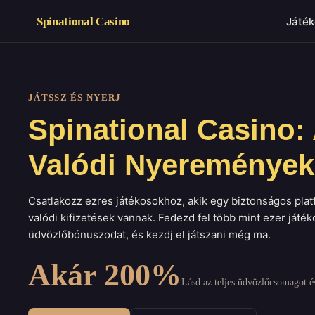
Spinational Casino
Játék
JÁTSSZ ÉS NYERJ
Spinational Casino: 
Valódi Nyereményekr
Csatlakozz ezres játékosokhoz, akik egy biztonságos platf
valódi kifizetések vannak. Fedezd fel több mint ezer játé
üdvözlőbónuszodat, és kezdj el játszani még ma.
Akár 200%
Lásd az teljes üdvözlőcsomagot és