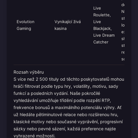
dealerů.
Live
Nejmode
Roulette,
streamin
Evolution
Vynikající živá
Live
lokací st
Gaming
kasina
Blackjack,
exkluziv
Live Dream
show. Ne
Catcher
standar
regulačn
souladu.
Rozsah výběru
S více než 2 500 tituly od těchto poskytovatelů mohou
hráči filtrovat podle typu hry, volatility, motivu, sady
funkcí a posledních vydání. Naše pokročilé
vyhledávání umožňuje třídění podle rozpětí RTP,
frekvence bonusů a maximálního potenciálu výhry. Ať
už hledáte pětiminutové relace nebo rozšírenou hru,
klasické motivy nebo současné vyprávění, progresivní
sázky nebo pevné sázení, každá preference najde
vyhrazené možnosti.