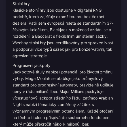
Stolní hry
Klasické stolní hry jsou dostupné v digitální RNG
podobě, která zajišťuje okamžitou hru bez čekání
dealera. Patří sem evropská ruleta se standardním 37-
číslovým kolečkem, Blackjack s možností vzdání se a
rozdělení, a Baccarat s flexibilním umístěním sázky.
Všechny stolní hry jsou certifikovány pro spravedlivost
a podporují více typů sázek jak pro konzervativní, tak i
agresivní strategie.
Progresivní jackpoty
Jackpotové tituly nabízejí potenciál pro životní změnu
výhry. Mega Moolah se etabluje jako průmyslový
standard pro progresivní automaty, pravidelně uděluje
ceny v řádu milionů liber. Major Millions poskytuje
vícestupňový jackpot středního řádu, zatímco Arabian
Nights nabízí tématicky zaměřený zážitek s
významným progresivním potenciálem. Každé otočení
na těchto titulech přispívá do souborného fondu cen,
který může překročit několik milionů liber.