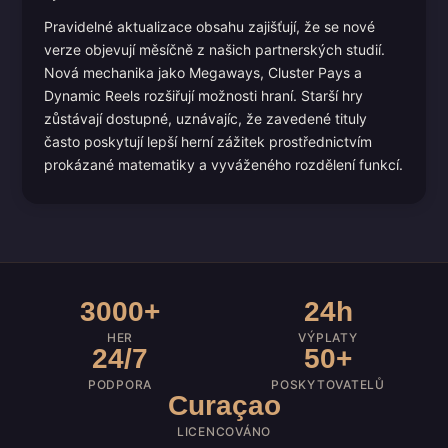
Pravidelné aktualizace obsahu zajišťují, že se nové
verze objevují měsíčně z našich partnerských studií.
Nová mechanika jako Megaways, Cluster Pays a
Dynamic Reels rozšiřují možnosti hraní. Starší hry
zůstávají dostupné, uznávajíc, že zavedené tituly
často poskytují lepší herní zážitek prostřednictvím
prokázané matematiky a vyváženého rozdělení funkcí.
3000+
24h
HER
VÝPLATY
24/7
50+
PODPORA
POSKYTOVATELŮ
Curaçao
LICENCOVÁNO