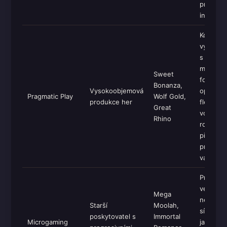
pravidel
inovace 
Konzist
vydává n
s vylep
mechanik
Sweet
fokus na
Bonanza,
Vysokoobjemová
optimaliz
Pragmatic Play
Wolf Gold,
produkce her
flexibiln
Great
volatility
Rhino
rozsáhlé
přizpůso
prostřed
variant 
Průmysl
veterán 
Mega
nejestab
Starší
Moolah,
sítí prog
poskytovatel s
Immortal
Microgaming
jackpot