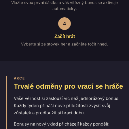
Vložte svou první částku a váš vítězný bonus se aktivuje
automaticky.
4
Začít hrát
Vyberte si ze stovek her a začněte točit hned.
AKCE
Trvalé odměny pro vrací se hráče
Vaše věrnost si zaslouží víc než jednorázový bonus.
Každý týden přináší nové příležitosti zvýšit svůj
zůstatek a prodloužit si hrací dobu.
Bonusy na nový vklad přicházejí každý pondělí: