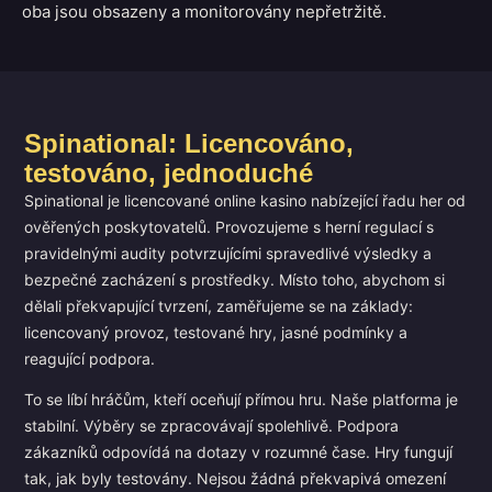
oba jsou obsazeny a monitorovány nepřetržitě.
Spinational: Licencováno,
testováno, jednoduché
Spinational je licencované online kasino nabízející řadu her od
ověřených poskytovatelů. Provozujeme s herní regulací s
pravidelnými audity potvrzujícími spravedlivé výsledky a
bezpečné zacházení s prostředky. Místo toho, abychom si
dělali překvapující tvrzení, zaměřujeme se na základy:
licencovaný provoz, testované hry, jasné podmínky a
reagující podpora.
To se líbí hráčům, kteří oceňují přímou hru. Naše platforma je
stabilní. Výběry se zpracovávají spolehlivě. Podpora
zákazníků odpovídá na dotazy v rozumné čase. Hry fungují
tak, jak byly testovány. Nejsou žádná překvapivá omezení