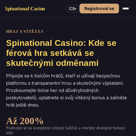
Spinational Casino
Registrovat se
CS
▾
HRAJ A VÍTĚZEJ
Spinational Casino: Kde se
férová hra setkává se
skutečnými odměnami
Připojte se k tisícům hráčů, kteří si užívají bezpečnou
platformu s transparentní hrou a skutečnými výplatami.
Prozkoumejte tisíce her od důvěryhodných
poskytovatelů, uplatnete si svůj vítězný bonus a začněte
hrát ještě dnes.
Až 200%
Podívejte se na kompletní vítězný balíček a všechny dostupné bonusy
níže