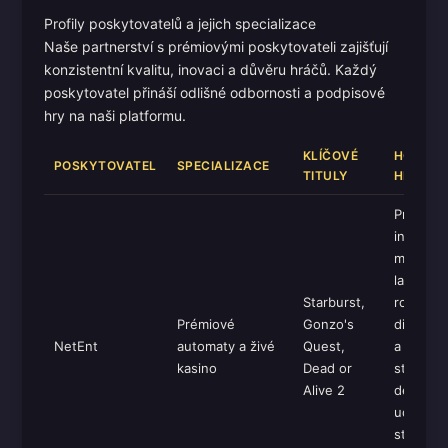
Profily poskytovatelů a jejich specializace
Naše partnerství s prémiovými poskytovateli zajišťují
konzistentní kvalitu, inovaci a důvěru hráčů. Každý
poskytovatel přináší odlišné odbornosti a podpisové
hry na naši platformu.
KLÍČOVÉ
HODNOT
POSKYTOVATEL
SPECIALIZACE
TITULY
HRÁČE
Průkopn
inováto
mechani
laviny,
Starburst,
rozšiřují
Prémiové
Gonzo's
divokými
NetEnt
automaty a živé
Quest,
a pohlcuj
kasino
Dead or
studiemi
Alive 2
dealerů.
udržuje 
standard