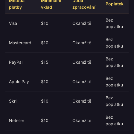
Metoda
Minimální
Doba
Poplatek
platby
vklad
zpracování
Bez
Visa
$10
Okamžitě
poplatku
Bez
Mastercard
$10
Okamžitě
poplatku
Bez
PayPal
$15
Okamžitě
poplatku
Bez
Apple Pay
$10
Okamžitě
poplatku
Bez
Skrill
$10
Okamžitě
poplatku
Bez
Neteller
$10
Okamžitě
poplatku