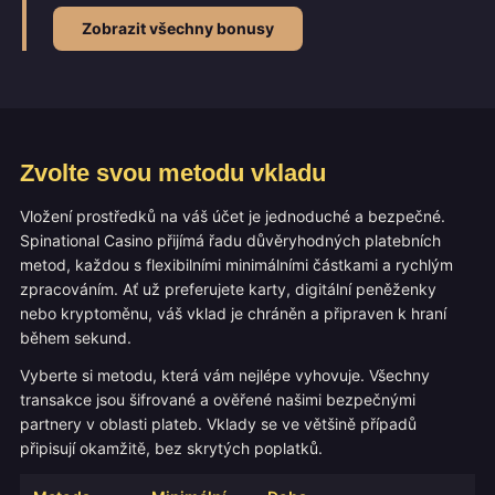
Zobrazit všechny bonusy
Zvolte svou metodu vkladu
Vložení prostředků na váš účet je jednoduché a bezpečné.
Spinational Casino přijímá řadu důvěryhodných platebních
metod, každou s flexibilními minimálními částkami a rychlým
zpracováním. Ať už preferujete karty, digitální peněženky
nebo kryptoměnu, váš vklad je chráněn a připraven k hraní
během sekund.
Vyberte si metodu, která vám nejlépe vyhovuje. Všechny
transakce jsou šifrované a ověřené našimi bezpečnými
partnery v oblasti plateb. Vklady se ve většině případů
připisují okamžitě, bez skrytých poplatků.