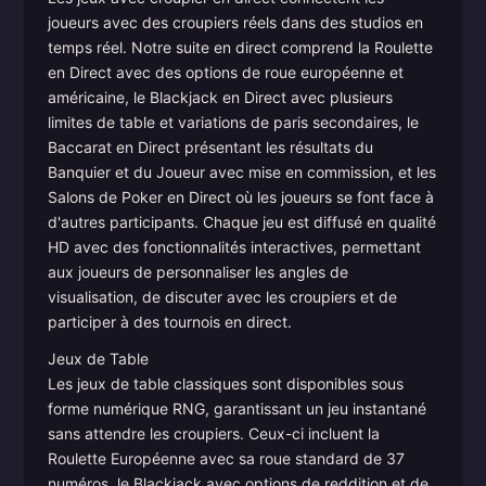
joueurs avec des croupiers réels dans des studios en
temps réel. Notre suite en direct comprend la Roulette
en Direct avec des options de roue européenne et
américaine, le Blackjack en Direct avec plusieurs
limites de table et variations de paris secondaires, le
Baccarat en Direct présentant les résultats du
Banquier et du Joueur avec mise en commission, et les
Salons de Poker en Direct où les joueurs se font face à
d'autres participants. Chaque jeu est diffusé en qualité
HD avec des fonctionnalités interactives, permettant
aux joueurs de personnaliser les angles de
visualisation, de discuter avec les croupiers et de
participer à des tournois en direct.
Jeux de Table
Les jeux de table classiques sont disponibles sous
forme numérique RNG, garantissant un jeu instantané
sans attendre les croupiers. Ceux-ci incluent la
Roulette Européenne avec sa roue standard de 37
numéros, le Blackjack avec options de reddition et de