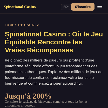
Spinational Casino
S'inscrire
FR
▾
JOUEZ ET GAGNEZ
Spinational Casino : Où le Jeu
Équitable Rencontre les
Vraies Récompenses
Rejoignez des milliers de joueurs qui profitent d'une
plateforme sécurisée offrant un jeu transparent et des
paiements authentiques. Explorez des milliers de jeux de
fournisseurs de confiance, réclamez votre bonus de
bienvenue et commencez à jouer aujourd'hui.
Jusqu'à 200%
Consultez le package de bienvenue complet et tous les bonus
disponibles ci-dessous