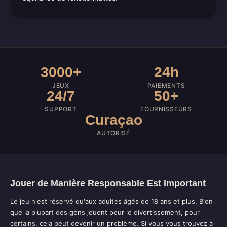
3000+
24h
JEUX
PAIEMENTS
24/7
50+
SUPPORT
FOURNISSEURS
Curaçao
AUTORISÉ
Jouer de Manière Responsable Est Important
Le jeu n'est réservé qu'aux adultes âgés de 18 ans et plus. Bien
que la plupart des gens jouent pour le divertissement, pour
certains, cela peut devenir un problème. Si vous vous trouvez à