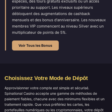
espèces, des tours gratuits exclusifs ou un accès
prioritaire au support. Les niveaux supérieurs
débloquent des augmentations de cashback
mensuels et des bonus d'anniversaire. Les nouveaux
membres VIP commencent au niveau Silver avec un
multiplicateur de points de 5%.
Voir Tous les Bonus
Choisissez Votre Mode de Dépôt
Approvisionner votre compte est simple et sécurisé.
Spinational Casino accepte une gamme de méthodes de
paiement fiables, chacune avec des minimums flexibles et un
traitement rapide. Que vous préfériez les cartes, les
portefeuilles numériques ou les cryptomonnaies, votre dépôt