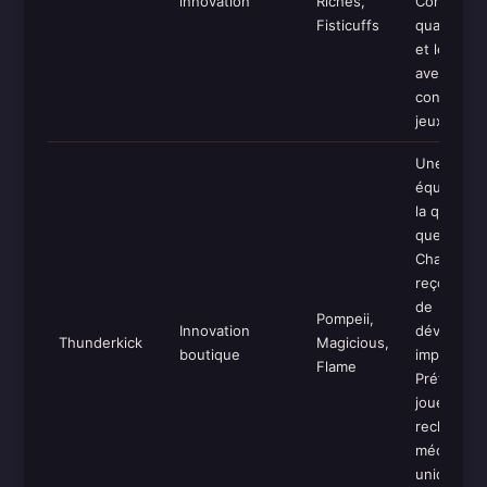
innovation
Riches,
Connu pou
Fisticuffs
qualité de 
et le parte
avec les
concepteu
jeux établi
Une petit
équipe ax
la qualité 
que le vol
Chaque so
reçoit un 
de
Pompeii,
Innovation
développ
Thunderkick
Magicious,
boutique
important.
Flame
Préférée p
joueurs
rechercha
mécaniqu
uniques e