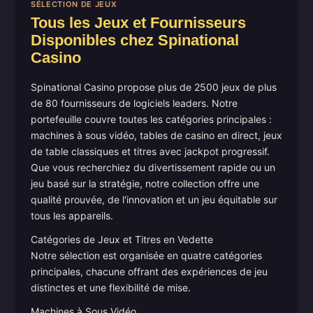
SÉLECTION DE JEUX
Tous les Jeux et Fournisseurs
Disponibles chez Spinational
Casino
Spinational Casino propose plus de 2500 jeux de plus
de 80 fournisseurs de logiciels leaders. Notre
portefeuille couvre toutes les catégories principales :
machines à sous vidéo, tables de casino en direct, jeux
de table classiques et titres avec jackpot progressif.
Que vous recherchiez du divertissement rapide ou un
jeu basé sur la stratégie, notre collection offre une
qualité prouvée, de l'innovation et un jeu équitable sur
tous les appareils.
Catégories de Jeux et Titres en Vedette
Notre sélection est organisée en quatre catégories
principales, chacune offrant des expériences de jeu
distinctes et une flexibilité de mise.
Machines à Sous Vidéo