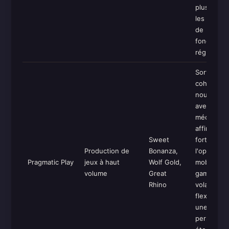
plus élevé
les innova
de
fonctionna
régulières
Sortie
cohérente
nouveaux t
avec des
mécaniqu
affinées. 
Sweet
fort sur
Production de
Bonanza,
l'optimisat
Pragmatic Play
jeux à haut
Wolf Gold,
mobile et 
volume
Great
gammes d
Rhino
volatilité
flexibles. 
une
personnali