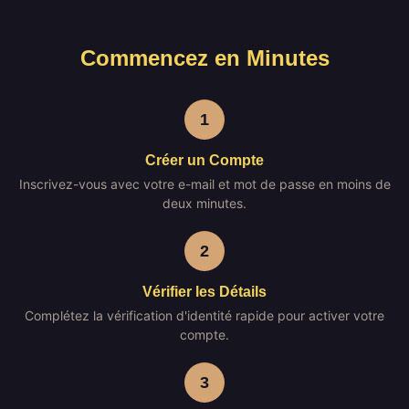
Commencez en Minutes
1
Créer un Compte
Inscrivez-vous avec votre e-mail et mot de passe en moins de
deux minutes.
2
Vérifier les Détails
Complétez la vérification d'identité rapide pour activer votre
compte.
3