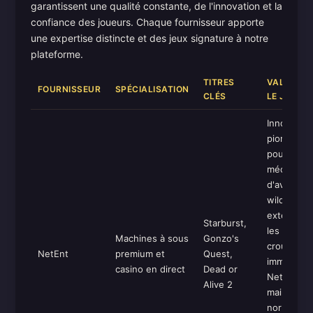
garantissent une qualité constante, de l'innovation et la
confiance des joueurs. Chaque fournisseur apporte
une expertise distincte et des jeux signature à notre
plateforme.
TITRES
VALEUR P
FOURNISSEUR
SPÉCIALISATION
CLÉS
LE JOUEU
Innovateu
pionnier 
pour les
mécaniqu
d'avalanch
wilds
extensible
Starburst,
les studio
Machines à sous
Gonzo's
croupier
NetEnt
premium et
Quest,
immersifs.
casino en direct
Dead or
NetEnt
Alive 2
maintient 
normes RT