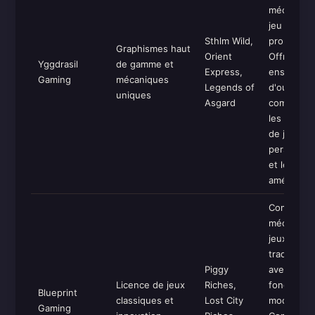
mécanique
jeu
Sthlm Wild,
propriétair
Graphismes haut
Orient
Offre un
Yggdrasil
de gamme et
Express,
ensemble
Gaming
mécaniques
Legends of
d'outils
uniques
Asgard
complets 
les expéri
de jeu
personnal
et les bon
améliorés.
Combine l
mécanique
jeux
traditionne
Piggy
avec les
Licence de jeux
Riches,
fonctionna
Blueprint
classiques et
Lost City
modernes
Gaming