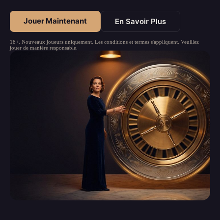
Jouer Maintenant
En Savoir Plus
18+. Nouveaux joueurs uniquement. Les conditions et termes s'appliquent. Veuillez
jouer de manière responsable.