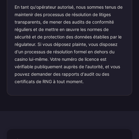
En tant qu'opérateur autorisé, nous sommes tenus de
maintenir des processus de résolution de litiges
transparents, de mener des audits de conformité
réguliers et de mettre en œuvre les normes de
sécurité et de protection des données établies par le
régulateur. Si vous déposez plainte, vous disposez
d'un processus de résolution formel en dehors du
casino lui-même. Votre numéro de licence est
vérifiable publiquement auprès de l'autorité, et vous
pouvez demander des rapports d'audit ou des
certificats de RNG à tout moment.