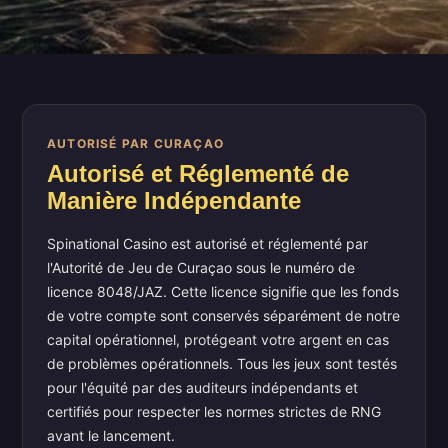
AUTORISÉ PAR CURAÇAO
Autorisé et Réglementé de
Manière Indépendante
Spinational Casino est autorisé et réglementé par
l'Autorité de Jeu de Curaçao sous le numéro de
licence 8048/JAZ. Cette licence signifie que les fonds
de votre compte sont conservés séparément de notre
capital opérationnel, protégeant votre argent en cas
de problèmes opérationnels. Tous les jeux sont testés
pour l'équité par des auditeurs indépendants et
certifiés pour respecter les normes strictes de RNG
avant le lancement.