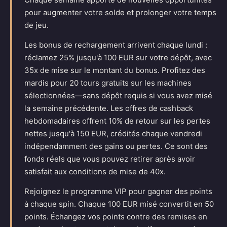
pour augmenter votre solde et prolonger votre temps
de jeu.
Les bonus de rechargement arrivent chaque lundi :
réclamez 25% jusqu'à 100 EUR sur votre dépôt, avec
35x de mise sur le montant du bonus. Profitez des
mardis pour 20 tours gratuits sur les machines
sélectionnées—sans dépôt requis si vous avez misé
la semaine précédente. Les offres de cashback
hebdomadaires offrent 10% de retour sur les pertes
nettes jusqu'à 150 EUR, crédités chaque vendredi
indépendamment des gains ou pertes. Ce sont des
fonds réels que vous pouvez retirer après avoir
satisfait aux conditions de mise de 40x.
Rejoignez le programme VIP pour gagner des points
à chaque spin. Chaque 100 EUR misé convertit en 50
points. Échangez vos points contre des remises en