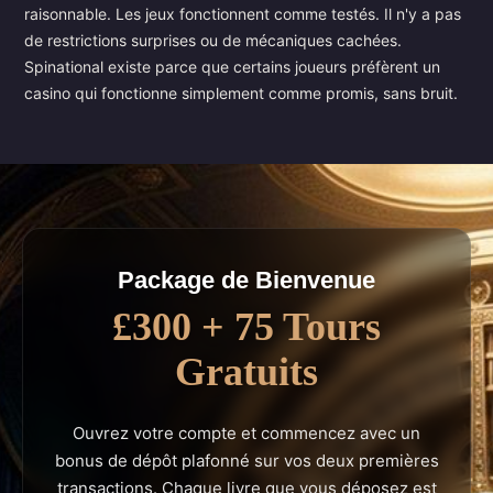
raisonnable. Les jeux fonctionnent comme testés. Il n'y a pas
de restrictions surprises ou de mécaniques cachées.
Spinational existe parce que certains joueurs préfèrent un
casino qui fonctionne simplement comme promis, sans bruit.
Package de Bienvenue
£300 + 75 Tours
Gratuits
Ouvrez votre compte et commencez avec un
bonus de dépôt plafonné sur vos deux premières
transactions. Chaque livre que vous déposez est