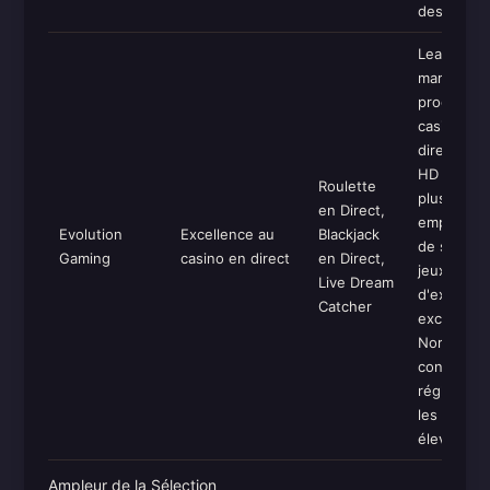
des joueur
Leader du
marché en
productio
casino en
direct. Dif
HD de poi
Roulette
plusieurs
en Direct,
emplacem
Evolution
Excellence au
Blackjack
de studio 
Gaming
casino en direct
en Direct,
jeux
Live Dream
d'expositi
Catcher
exclusifs.
Normes d
conformit
réglement
les plus
élevées.
Ampleur de la Sélection